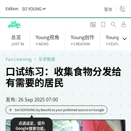
S
SO YOUNG
繁体
Edition:
k
i
p
t
总览
Young视角
Young创作
Young专题
o
JUST IN
Y-NEWS
Y-CREATION
Y-FEATURES
m
a
Fun Learning
乐学新闻
i
口试练习：收集食物分发给
n
有需要的居民
c
o
n
发布
: 26 Sep 2025 07:00
t
e
Set SOYOUNG by 8world as your preferred source on Google
n
点选设定，提升
t
Google搜索功能。