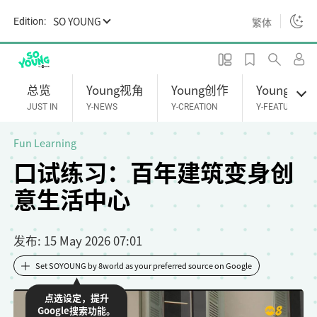
S
SO YOUNG
繁体
Edition:
k
i
p
t
总览
Young视角
Young创作
Young专题
o
JUST IN
Y-NEWS
Y-CREATION
Y-FEATURES
m
a
Fun Learning
i
口试练习：百年建筑变身创
n
意生活中心
c
o
n
发布
: 15 May 2026 07:01
t
e
Set SOYOUNG by 8world as your preferred source on Google
n
点选设定，提升
t
Google搜索功能。