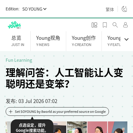
S
SO YOUNG
繁体
Edition:
k
i
p
t
总览
Young视角
Young创作
Young专题
o
JUST IN
Y-NEWS
Y-CREATION
Y-FEATURES
m
a
Fun Learning
i
理解问答：人工智能让人变
n
聪明还是变笨？
c
o
n
发布
: 03 Jul 2026 07:02
t
e
Set SOYOUNG by 8world as your preferred source on Google
n
点选设定，提升
t
Google搜索功能。