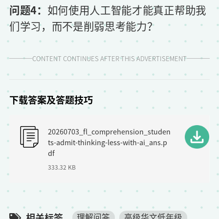
问题4：
如何使用人工智能才能真正帮助我
们学习，而不是削弱思考能力？
CONTENT CONTINUES AFTER THIS ADVERTISEMENT
下载答案及答题技巧
F
20260703_fl_comprehension_studen
i
ts-admit-thinking-less-with-ai_ans.p
l
df
333.32 KB
e
相关标签
理解问答
高级华文低年级