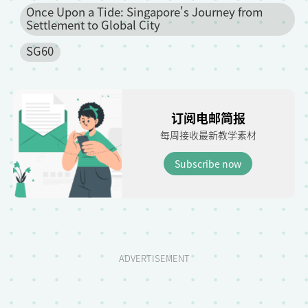
Once Upon a Tide: Singapore's Journey from
Settlement to Global City
SG60
订阅电邮简报
每周接收最新教学素材
Subscribe now
ADVERTISEMENT