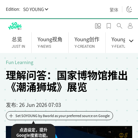
S
SO YOUNG
繁体
Edition:
k
i
p
t
总览
Young视角
Young创作
Young专题
o
JUST IN
Y-NEWS
Y-CREATION
Y-FEATURES
m
a
Fun Learning
i
理解问答：国家博物馆推出
n
《潮涌狮城》展览
c
o
n
发布
: 26 Jun 2026 07:03
t
e
Set SOYOUNG by 8world as your preferred source on Google
n
点选设定，提升
t
Google搜索功能。