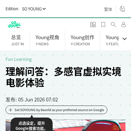
S
SO YOUNG
繁体
Edition:
k
i
p
t
总览
Young视角
Young创作
Young专题
o
JUST IN
Y-NEWS
Y-CREATION
Y-FEATURES
m
a
Fun Learning
i
理解问答：多感官虚拟实境
n
电影体验
c
o
n
发布
: 05 Jun 2026 07:02
t
e
Set SOYOUNG by 8world as your preferred source on Google
n
点选设定，提升
t
Google搜索功能。