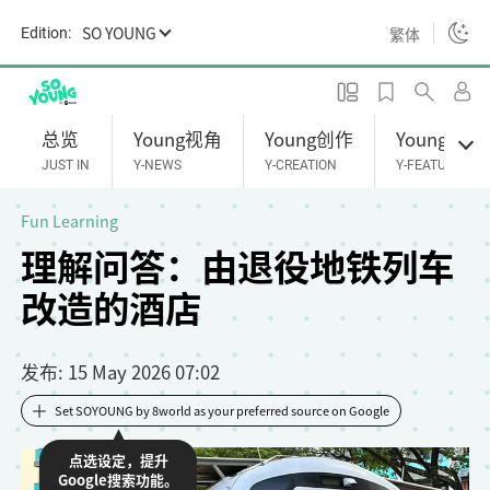
S
SO YOUNG
繁体
Edition:
k
i
p
t
总览
Young视角
Young创作
Young专题
o
JUST IN
Y-NEWS
Y-CREATION
Y-FEATURES
m
a
Fun Learning
i
理解问答：由退役地铁列车
n
改造的酒店
c
o
n
发布
: 15 May 2026 07:02
t
e
Set SOYOUNG by 8world as your preferred source on Google
n
点选设定，提升
t
Google搜索功能。