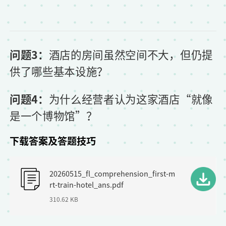
问题3：
酒店的房间虽然空间不大，但仍提
供了哪些基本设施？
问题4：
为什么经营者认为这家酒店“就像
是一个博物馆”？
下载答案及答题技巧
F
20260515_fl_comprehension_first-m
i
rt-train-hotel_ans.pdf
l
310.62 KB
e