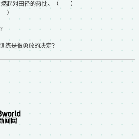
，重燃起对田径的热忱。（ ）
（ ）
？
训练是很勇敢的决定？