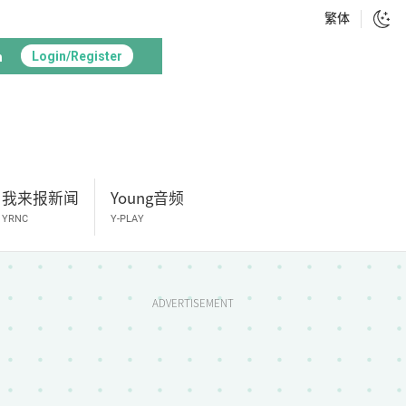
繁体
h
Login/Register
我来报新闻
Young音频
YRNC
Y-PLAY
ADVERTISEMENT