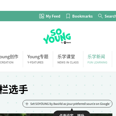
My Feed
Bookmarks
Searc
Young创作
Young专题
乐学课堂
乐学新闻
-CREATION
Y-FEATURES
NEWS IN CLASS
FUN LEARNING
栏选手
Set SOYOUNG by 8world as your preferred source on Google
点选设定，提升