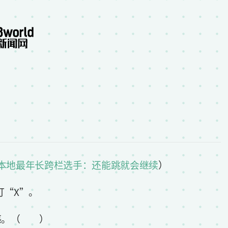
 本地最年长跨栏选手：还能跳就会继续
）
打“X”。
美感。（ ）