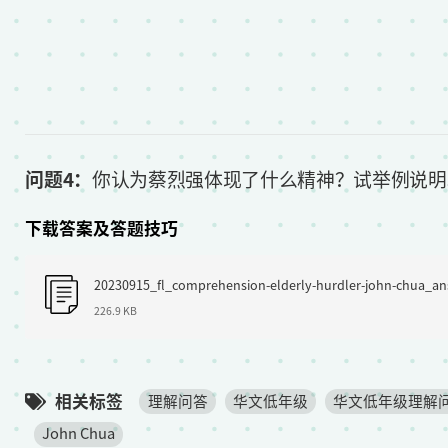
问题4：
你认为蔡烈强体现了什么精神？试举例说明
下载答案及答题技巧
F
20230915_fl_comprehension-elderly-hurdler-john-chua_an
i
226.9 KB
l
e
相关标签
理解问答
华文低年级
华文低年级理解
John Chua