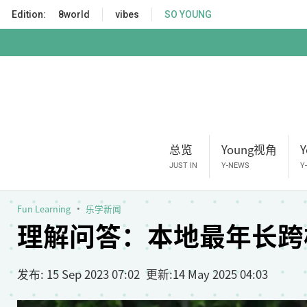
S
Edition:
8world
vibes
SO YOUNG
k
i
p
t
o
m
a
i
总览
Young视角
n
c
JUST IN
Y-NEWS
Y
o
n
Fun Learning
乐学新闻
t
理解问答：本地最年长跨
e
n
t
发布
: 15 Sep 2023 07:02
更新
:
14 May 2025 04:03