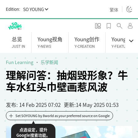
S
SO YOUNG
繁体
Edition:
k
i
p
t
总览
Young视角
Young创作
Young专题
o
JUST IN
Y-NEWS
Y-CREATION
Y-FEATURES
m
a
Fun Learning
乐学新闻
i
理解问答：抽烟毁形象？牛
n
车水红头巾壁画惹风波
c
o
n
发布
: 14 Feb 2025 07:02
更新
:
14 May 2025 01:53
t
e
Set SOYOUNG by 8world as your preferred source on Google
n
点选设定，提升
t
Google搜索功能。