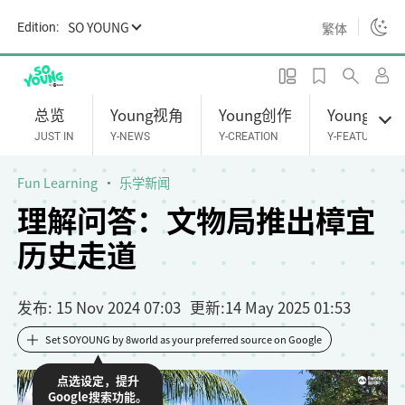
S
SO YOUNG
繁体
Edition:
k
i
p
t
总览
Young视角
Young创作
Young专题
o
JUST IN
Y-NEWS
Y-CREATION
Y-FEATURES
m
a
Fun Learning
乐学新闻
i
理解问答：文物局推出樟宜
n
历史走道
c
o
n
发布
: 15 Nov 2024 07:03
更新
:
14 May 2025 01:53
t
e
Set SOYOUNG by 8world as your preferred source on Google
n
点选设定，提升
t
Google搜索功能。