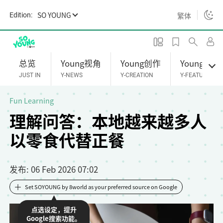
S
SO YOUNG
繁体
Edition:
k
i
p
t
总览
Young视角
Young创作
Young专题
o
JUST IN
Y-NEWS
Y-CREATION
Y-FEATURES
m
a
Fun Learning
i
理解问答：本地越来越多人
n
以零食代替正餐
c
o
n
发布
: 06 Feb 2026 07:02
t
e
Set SOYOUNG by 8world as your preferred source on Google
n
点选设定，提升
t
Google搜索功能。