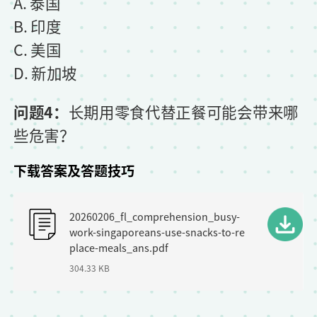
A. 泰国
B. 印度
C. 美国
D. 新加坡
问题4：
长期用零食代替正餐可能会带来哪
些危害？
下载答案及答题技巧
F
20260206_fl_comprehension_busy-
i
work-singaporeans-use-snacks-to-re
l
place-meals_ans.pdf
304.33 KB
e