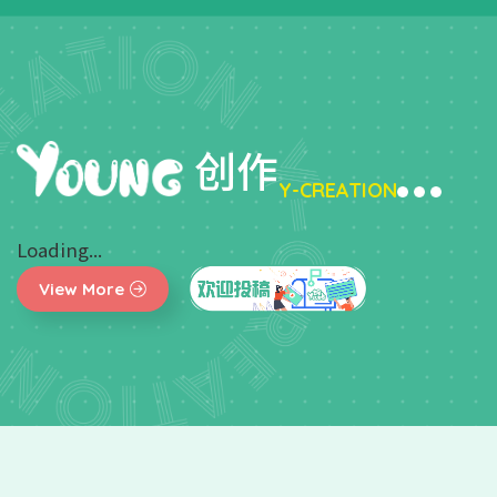
创作
Y-CREATION
Loading...
View More