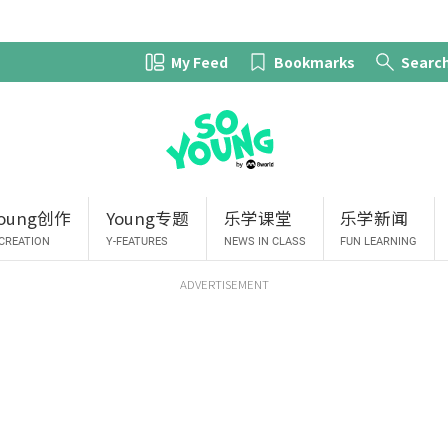
My Feed
Bookmarks
Searc
Young创作
Young专题
乐学课堂
乐学新闻
-CREATION
Y-FEATURES
NEWS IN CLASS
FUN LEARNING
ADVERTISEMENT