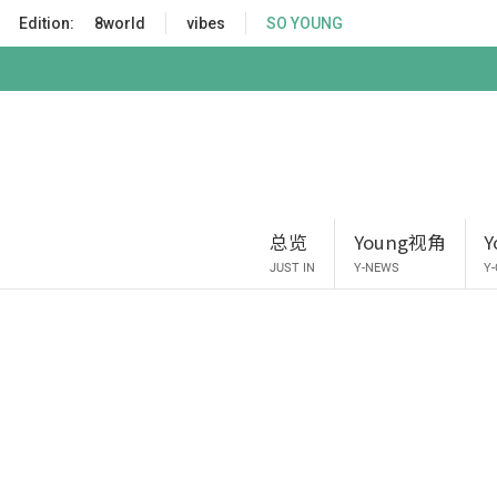
S
Edition:
8world
vibes
SO YOUNG
k
i
p
t
o
m
a
i
总览
Young视角
n
c
JUST IN
Y-NEWS
Y
o
n
t
e
n
t