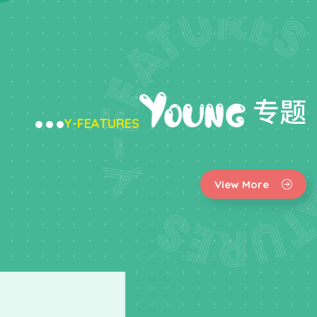
专题
Y-FEATURES
View More