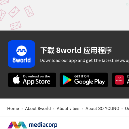
下载 8world 应用程序
Download our app and get the latest news 
Home
About 8world
About vibes
About SO YOUNG
O