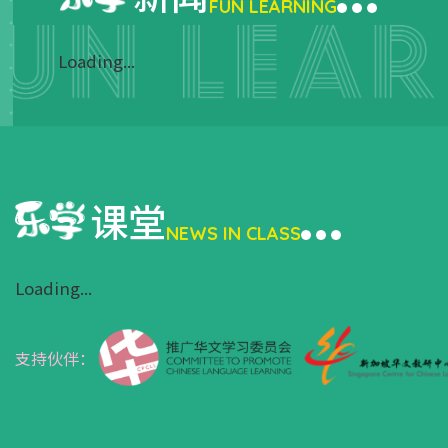
FUN LEARNING
Loading...
课堂
NEWS IN CLASS
Loading...
支持伙伴：