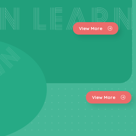
View More
View More